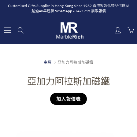
Skip
Customised Gifts Supplier in Hong Kong since 1982 香港客製化禮品供應商
to
超過40年經驗 WhatsApp 67421715 索取報價
Content
Search
主頁
亞加力阿拉斯加磁鐵
亞加力阿拉斯加磁鐵
加入報價表