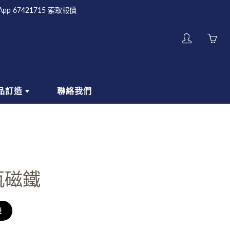
sApp 67421715 索取報價
My
account
品訂造
聯絡我們
何訂製金屬鑰匙圈
紀念品
如何設計金屬鑰匙圈
KEYCHAINS
MAGNETS
瓶磁鐵
表