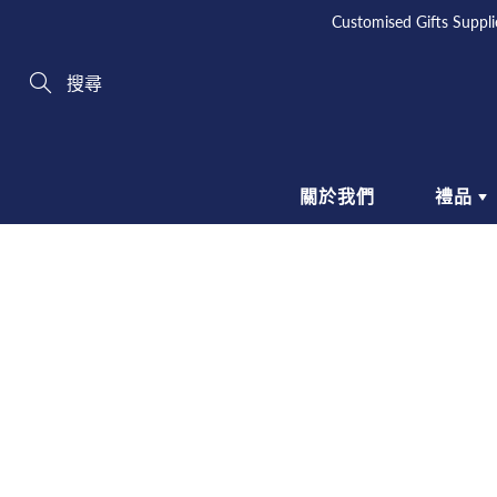
Skip
Customised Gifts 
to
Content
Search
關於我們
禮品
商務禮品
生
文具 | 學校禮品
飲
掛繩 | 證件繩
廚
電腦 | 手機配件
個
SCHOOL GIFTS
包裝禮品