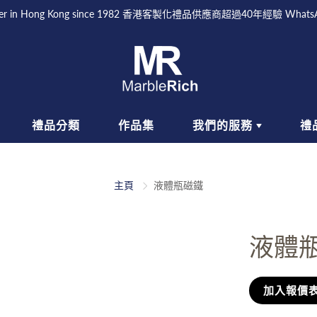
Supplier in Hong Kong since 1982 香港客製化禮品供應商超過40年經驗 What
禮品分類
作品集
我們的服務
禮
活品味禮品
GIFT WITH PURPOSES
戶外禮品
一站式批量
如
體驗
主頁
液體瓶磁鐵
具禮品
SCHOOL/ ENROLLMENT
頭飾禮品
訂製禮品生
GIFTS
產
具禮品
袋子禮品
EVENT PREMIUM GIFTS
液體
人禮品
如何訂購
加入報價