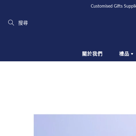
Skip
Customised Gifts 
to
Content
Search
關於我們
禮品
商務禮品
生
文具 | 學校禮品
飲
掛繩 | 證件繩
廚
電腦 | 手機配件
個
SCHOOL GIFTS
包裝禮品