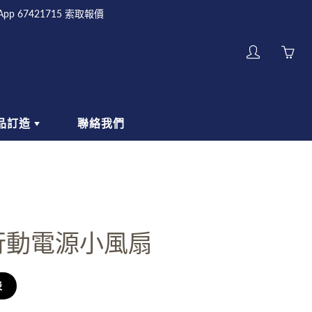
sApp 67421715 索取報價
My
account
品訂造
聯絡我們
何訂製金屬鑰匙圈
紀念品
如何設計金屬鑰匙圈
KEYCHAINS
MAGNETS
行動電源小風扇
表