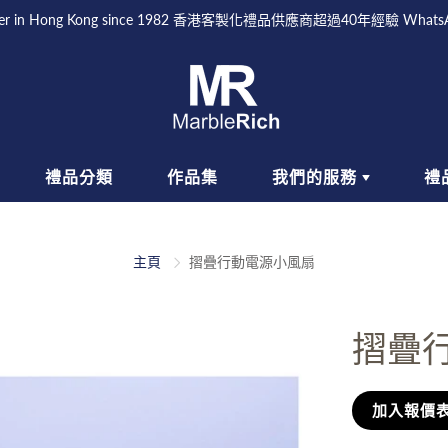
Supplier in Hong Kong since 1982 香港客製化禮品供應商超過40年經驗 What
禮品分類
作品集
我們的服務
禮
活品味禮品
GIFT WITH PURPOSES
戶外禮品
一站式批量
如
體驗
主頁
摺疊行動電源小風扇
具禮品
SCHOOL/ ENROLLMENT
頭飾禮品
訂製禮品生
GIFTS
產
具禮品
袋子禮品
EVENT PREMIUM GIFTS
摺疊
人禮品
如何訂購
加入報價